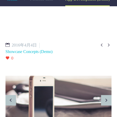


2016年4月4日
Showcase Concepts (Demo)
0