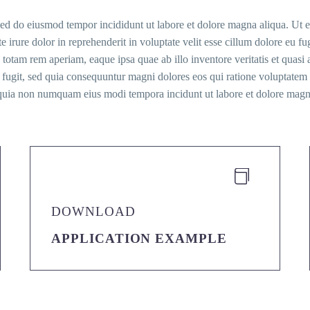
, sed do eiusmod tempor incididunt ut labore et dolore magna aliqua. Ut
irure dolor in reprehenderit in voluptate velit esse cillum dolore eu fugi
otam rem aperiam, eaque ipsa quae ab illo inventore veritatis et quasi 
ut fugit, sed quia consequuntur magni dolores eos qui ratione voluptate
sed quia non numquam eius modi tempora incidunt ut labore et dolore ma


DOWNLOAD
APPLICATION EXAMPLE