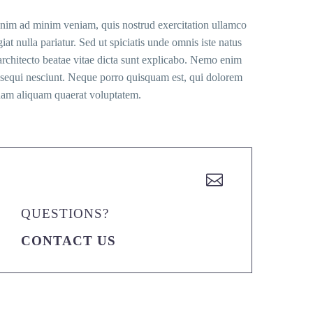
 enim ad minim veniam, quis nostrud exercitation ullamco
at nulla pariatur. Sed ut spiciatis unde omnis iste natus
architecto beatae vitae dicta sunt explicabo. Nemo enim
m sequi nesciunt. Neque porro quisquam est, qui dolorem
gnam aliquam quaerat voluptatem.


QUESTIONS?
CONTACT US