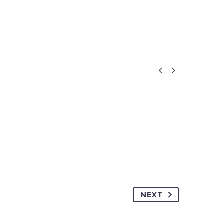


NEXT