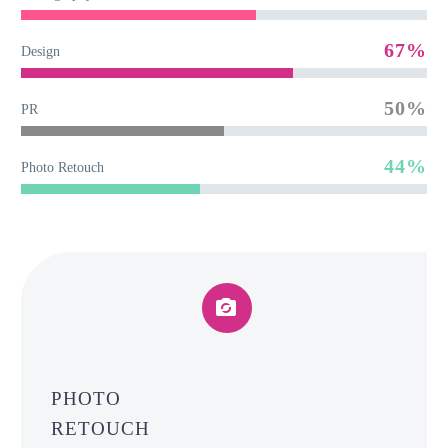
67%
Design
50%
PR
44%
Photo Retouch


PHOTO
RETOUCH