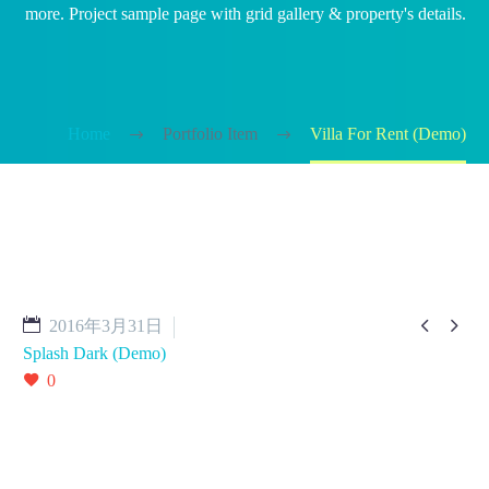
more. Project sample page with grid gallery & property's details.
Home
Portfolio Item
Villa For Rent (Demo)


2016年3月31日
Splash Dark (Demo)
0