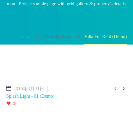
more. Project sample page with grid gallery & property's details.
Home
Portfolio Item
Villa For Rent (Demo)


2016年3月31日
Splash Light - 01 (Demo)
0