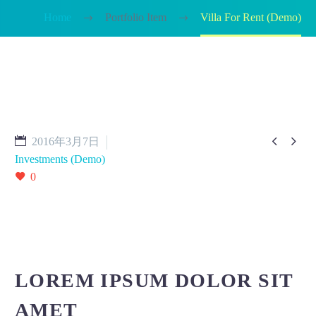
Home
Portfolio Item
Villa For Rent (Demo)


2016年3月7日
Investments (Demo)
0
LOREM IPSUM DOLOR SIT
AMET