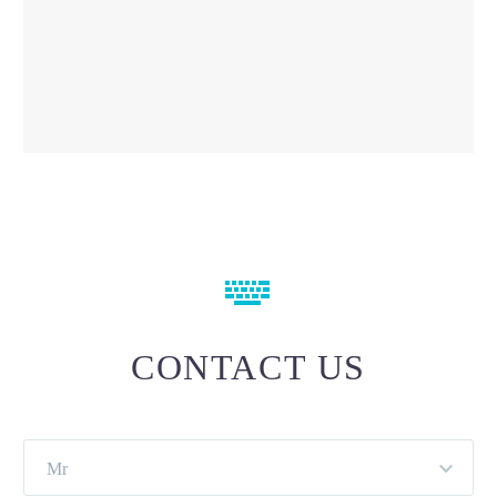


CONTACT US
Mr