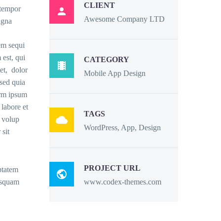
CLIENT
 tempor

Awesome Company LTD
agna
em sequi
est, qui
CATEGORY

et, dolor
Mobile App Design
 sed quia
rm ipsum
 labore et
TAGS

 volup
WordPress, App, Design
sit
PROJECT URL
ptatem

www.codex-themes.com
isquam