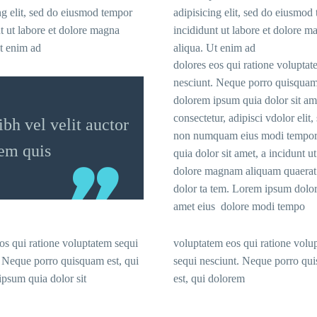
ng elit, sed do eiusmod tempor
adipisicing elit, sed do eiusmod
t ut labore et dolore magna
incididunt ut labore et dolore m
t enim ad
aliqua. Ut enim ad
dolores eos qui ratione voluptat
nesciunt. Neque porro quisquam 
dolorem ipsum quia dolor sit am
consectetur, adipisci vdolor elit,
h vel velit auctor
non numquam eius modi tempo
rem quis
quia dolor sit amet, a incidunt ut
dolore magnam aliquam quaerat
dolor ta tem. Lorem ipsum dolor 
amet eius dolore modi tempo
os qui ratione voluptatem sequi
voluptatem eos qui ratione volu
. Neque porro quisquam est, qui
sequi nesciunt. Neque porro qu
psum quia dolor sit
est, qui dolorem