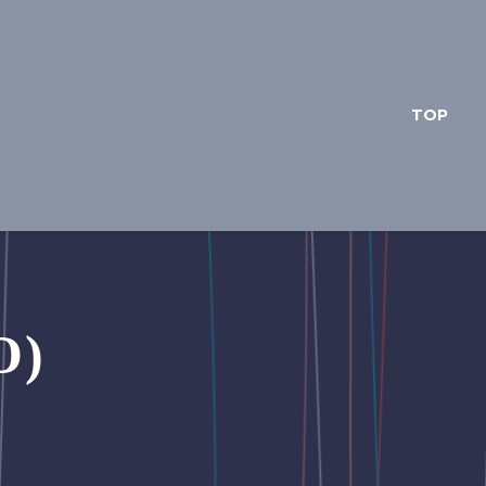
TOP
O)