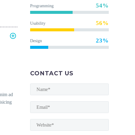
54%
Programming
56%
Usability
23%
Design
CONTACT US
enim ad
isicing