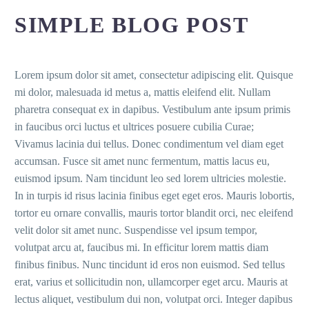
SIMPLE BLOG POST
Lorem ipsum dolor sit amet, consectetur adipiscing elit. Quisque
mi dolor, malesuada id metus a, mattis eleifend elit. Nullam
pharetra consequat ex in dapibus. Vestibulum ante ipsum primis
in faucibus orci luctus et ultrices posuere cubilia Curae;
Vivamus lacinia dui tellus. Donec condimentum vel diam eget
accumsan. Fusce sit amet nunc fermentum, mattis lacus eu,
euismod ipsum. Nam tincidunt leo sed lorem ultricies molestie.
In in turpis id risus lacinia finibus eget eget eros. Mauris lobortis,
tortor eu ornare convallis, mauris tortor blandit orci, nec eleifend
velit dolor sit amet nunc. Suspendisse vel ipsum tempor,
volutpat arcu at, faucibus mi. In efficitur lorem mattis diam
finibus finibus. Nunc tincidunt id eros non euismod. Sed tellus
erat, varius et sollicitudin non, ullamcorper eget arcu. Mauris at
lectus aliquet, vestibulum dui non, volutpat orci. Integer dapibus