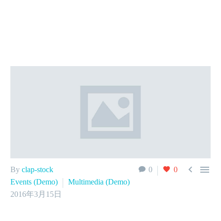


By
clap-stock
0
0
Events (Demo)
Multimedia (Demo)
2016年3月15日