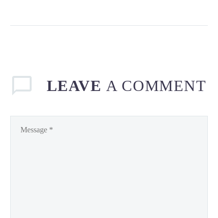
auctor aliquet. Aenean
sollicitudin, lorem quis
bibendum auctor, nisi elit
consequat ipsum, nec
sagittis sem nibh id elit.
LEAVE
A COMMENT