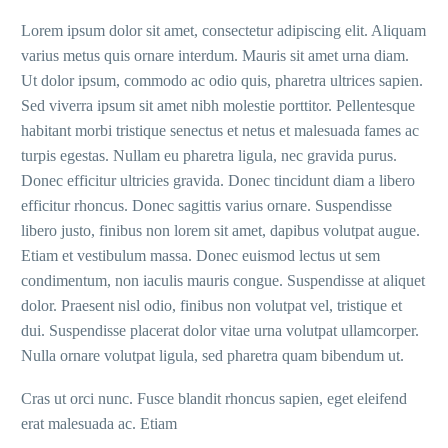
Lorem ipsum dolor sit amet, consectetur adipiscing elit. Aliquam
varius metus quis ornare interdum. Mauris sit amet urna diam.
Ut dolor ipsum, commodo ac odio quis, pharetra ultrices sapien.
Sed viverra ipsum sit amet nibh molestie porttitor. Pellentesque
habitant morbi tristique senectus et netus et malesuada fames ac
turpis egestas. Nullam eu pharetra ligula, nec gravida purus.
Donec efficitur ultricies gravida. Donec tincidunt diam a libero
efficitur rhoncus. Donec sagittis varius ornare. Suspendisse
libero justo, finibus non lorem sit amet, dapibus volutpat augue.
Etiam et vestibulum massa. Donec euismod lectus ut sem
condimentum, non iaculis mauris congue. Suspendisse at aliquet
dolor. Praesent nisl odio, finibus non volutpat vel, tristique et
dui. Suspendisse placerat dolor vitae urna volutpat ullamcorper.
Nulla ornare volutpat ligula, sed pharetra quam bibendum ut.
Cras ut orci nunc. Fusce blandit rhoncus sapien, eget eleifend
erat malesuada ac. Etiam