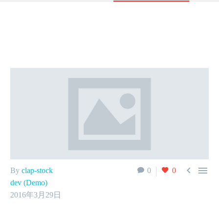


By
clap-stock
0
0
dev (Demo)
2016年3月29日