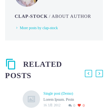
CLAP-STOCK
/ ABOUT AUTHOR
More posts by clap-stock
RELATED
POSTS
Single post (Demo)
Lorem Ipsum. Proin
16 3月 2012
0
0
gravida nibh vel velit