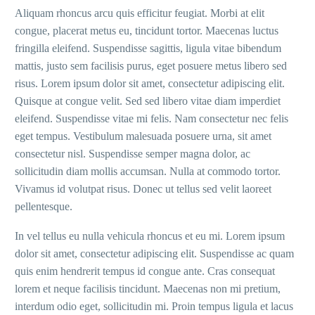
Aliquam rhoncus arcu quis efficitur feugiat. Morbi at elit
congue, placerat metus eu, tincidunt tortor. Maecenas luctus
fringilla eleifend. Suspendisse sagittis, ligula vitae bibendum
mattis, justo sem facilisis purus, eget posuere metus libero sed
risus. Lorem ipsum dolor sit amet, consectetur adipiscing elit.
Quisque at congue velit. Sed sed libero vitae diam imperdiet
eleifend. Suspendisse vitae mi felis. Nam consectetur nec felis
eget tempus. Vestibulum malesuada posuere urna, sit amet
consectetur nisl. Suspendisse semper magna dolor, ac
sollicitudin diam mollis accumsan. Nulla at commodo tortor.
Vivamus id volutpat risus. Donec ut tellus sed velit laoreet
pellentesque.
In vel tellus eu nulla vehicula rhoncus et eu mi. Lorem ipsum
dolor sit amet, consectetur adipiscing elit. Suspendisse ac quam
quis enim hendrerit tempus id congue ante. Cras consequat
lorem et neque facilisis tincidunt. Maecenas non mi pretium,
interdum odio eget, sollicitudin mi. Proin tempus ligula et lacus