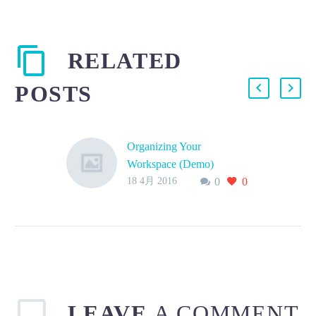
RELATED
POSTS
Organizing Your
Workspace (Demo)
18 4月 2016
0
0
Lorem Ipsum. Proin
gravida nibh vel velit
auctor aliquet. Aenean
sollicitudin, lorem quis
bibendum auctor,
LEAVE
A COMMENT