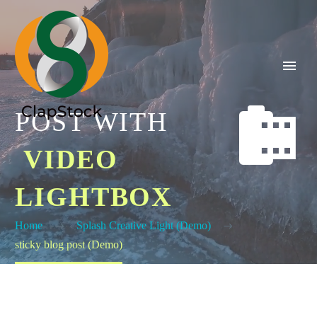


POST WITH
VIDEO
LIGHTBOX
Home
Splash Creative Light (Demo)
sticky blog post (Demo)