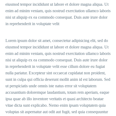
eiusmod tempor incididunt ut labore et dolore magna aliqua. Ut
enim ad minim veniam, quis nostrud exercitation ullamco laboris
nisi ut aliquip ex ea commodo consequat. Duis aute irure dolor
in reprehenderit in voluptate velit
Lorem ipsum dolor sit amet, consectetur adipisicing elit, sed do
eiusmod tempor incididunt ut labore et dolore magna aliqua. Ut
enim ad minim veniam, quis nostrud exercitation ullamco laboris
nisi ut aliquip ex ea commodo consequat. Duis aute irure dolor
in reprehenderit in voluptate velit esse cillum dolore eu fugiat
nulla pariatur. Excepteur sint occaecat cupidatat non proident,
sunt in culpa qui officia deserunt mollit anim id est laborum. Sed
ut perspiciatis unde omnis iste natus error sit voluptatem
accusantium doloremque laudantium, totam rem aperiam, eaque
ipsa quae ab illo inventore veritatis et quasi architecto beatae
vitae dicta sunt explicabo. Nemo enim ipsam voluptatem quia
voluptas sit aspernatur aut odit aut fugit, sed quia consequuntur