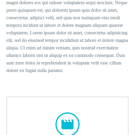
magni dolores eos qui ratione voluptatem sequi nesciunt. Neque
porro quisquam est, qui dolorem ipsum quia dolor sit amet,
consectetur, adipisci velit, sed quia non numquam eius modi
tempora incidunt ut labore et dolore magnam aliquam quaerat
voluptatem. Lorem ipsum dolor sit amet, consectetur adipisicing
elit, sed do eiusmod tempor incididunt ut labore et dolore magna
aliqua. Ut enim ad minim veniam, quis nostrud exercitation
ullamco laboris nisi ut aliquip ex ea commodo consequat. Duis
aute irure dolor in reprehenderit in voluptate velit esse cillum
dolore eu fugiat nulla pariatur.

