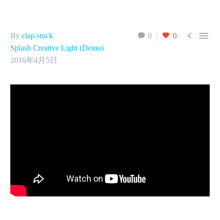


By
clap-stock
0
0
Splash Creative Light (Demo)
2016年4月5日